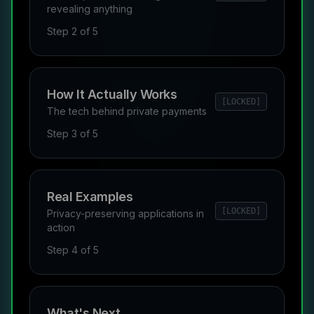
revealing anything
Step
2
of
5
How It Actually Works
[LOCKED]
The tech behind private payments
Step
3
of
5
Real Examples
[LOCKED]
Privacy-preserving applications in
action
Step
4
of
5
What's Next