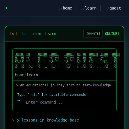
➜
~
|
|
./
home
./
learn
./
quest
aleo-learn
[✕]
[−]
[□]
[ONLINE]
[
UNMUTE
]
 @@@@@@   @@@       @@@@@@@@   @@@@@@       @@@@@@    @@@  @@@  @@@@@@@@   @@@@@@   @@@@@@@  

@@@@@@@@  @@@       @@@@@@@@  @@@@@@@@     @@@@@@@@   @@@  @@@  @@@@@@@@  @@@@@@@   @@@@@@@  

@@!  @@@  @@!       @@!       @@!  @@@     @@!  @@@   @@!  @@@  @@!       !@@         @@!    

!@!  @!@  !@!       !@!       !@!  @!@     !@!  @!@   !@!  @!@  !@!       !@!         !@!    

@!@!@!@!  @!!       @!!!:!    @!@  !@!     @!@  !@!   @!@  !@!  @!!!:!    !!@@!!      @!!    

!!!@!!!!  !!!       !!!!!:    !@!  !!!     !@!  !!!   !@!  !!!  !!!!!:     !!@!!!     !!!    

!!:  !!!  !!:       !!:       !!:  !!!     !!:!!:!:   !!:  !!!  !!:            !:!    !!:    

:!:  !:!   :!:      :!:       :!:  !:!     :!: :!:    :!:  !:!  :!:           !:!     :!:    

::   :::   :: ::::   :: ::::  ::::: ::     ::::: :!   ::::: ::   :: ::::  :::: ::      ::    

 :   : :  : :: : :  : :: ::    : :  :       : :  :::   : :  :   : :: ::   :: : :       :     
home
/
learn
> An educational journey through zero-knowledge_
Type 'help' for available commands
➜
>
5
lessons in knowledge base