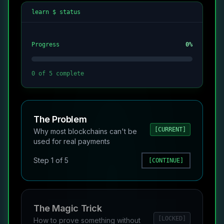
learn $ status
Progress
0
%
0
of
5
complete
The Problem
[CURRENT]
Why most blockchains can't be
used for real payments
Step
1
of
5
[CONTINUE]
The Magic Trick
[LOCKED]
How to prove something without