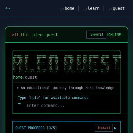
➜
~
|
|
./
home
./
learn
./
quest
aleo-quest
[✕]
[−]
[□]
[ONLINE]
[
UNMUTE
]
 @@@@@@   @@@       @@@@@@@@   @@@@@@       @@@@@@    @@@  @@@  @@@@@@@@   @@@@@@   @@@@@@@  

@@@@@@@@  @@@       @@@@@@@@  @@@@@@@@     @@@@@@@@   @@@  @@@  @@@@@@@@  @@@@@@@   @@@@@@@  

@@!  @@@  @@!       @@!       @@!  @@@     @@!  @@@   @@!  @@@  @@!       !@@         @@!    

!@!  @!@  !@!       !@!       !@!  @!@     !@!  @!@   !@!  @!@  !@!       !@!         !@!    

@!@!@!@!  @!!       @!!!:!    @!@  !@!     @!@  !@!   @!@  !@!  @!!!:!    !!@@!!      @!!    

!!!@!!!!  !!!       !!!!!:    !@!  !!!     !@!  !!!   !@!  !!!  !!!!!:     !!@!!!     !!!    

!!:  !!!  !!:       !!:       !!:  !!!     !!:!!:!:   !!:  !!!  !!:            !:!    !!:    

:!:  !:!   :!:      :!:       :!:  !:!     :!: :!:    :!:  !:!  :!:           !:!     :!:    

::   :::   :: ::::   :: ::::  ::::: ::     ::::: :!   ::::: ::   :: ::::  :::: ::      ::    

 :   : :  : :: : :  : :: ::    : :  :       : :  :::   : :  :   : :: ::   :: : :       :     
home
/
quest
> An educational journey through zero-knowledge_
Type 'help' for available commands
➜
QUEST_PROGRESS [
0
/5]
▶
[RESET]